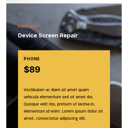
PRICING
Device Screen Repair
PHONE
$89
Vestibulum ac diam sit amet quam
vehicula elementum sed sit amet dui.
Quisque velit nisi, pretium ut lacinia in,
elementum id enim. Lorem ipsum dolor sit
amet, consectetur adipiscing elit.