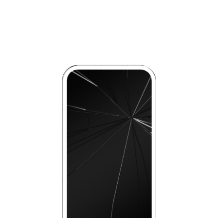
Praesent sapien massa, convallis a pellentesque
nec, egestas non nisi. Mauris blandit aliquet elit,
eget tincidunt nibh pulvinar a. Quisque velit nisi,
pretium ut lacinia in