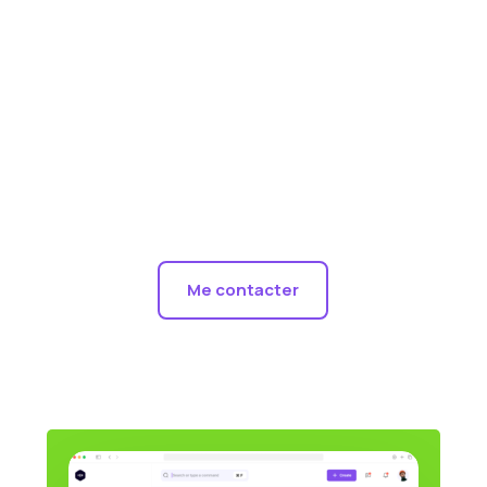
control
Ce module unique en son genre est 100%
performant et fiable.
Entièrement conçu par mes soins, il va
propulser votre serveur.
Me contacter