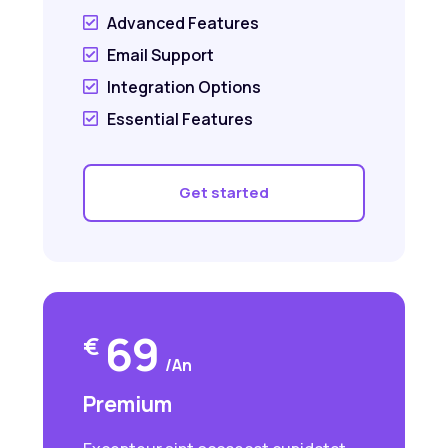
Advanced Features

Email Support

Integration Options

Essential Features

Get started
69
€
/An
Premium