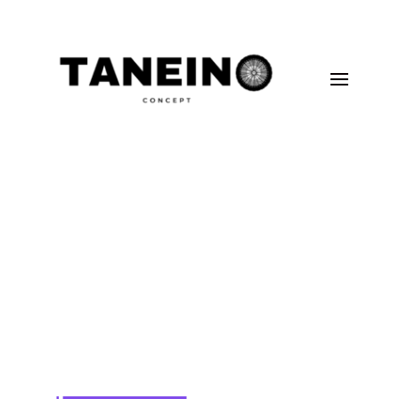
Tablette FiveM
Power of easy
product
analytics